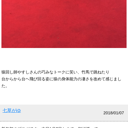
猿回し師やすしさんの巧みなトークに笑い、竹馬で跳ねたり
台からから台ヘ飛び回る姿に猿の身体能力の凄さを改めて感じまし
た。
七草がゆ
2018/01/07