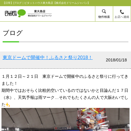
【日常】|ブログ｜ピタットハウス東大島店【株式会社ドリームジャパン】
物件検索
お店へ連絡
ブログ
東京ドームで開催中！ふるさと祭り2018！
2018/01/18
１月１２日～２１日 東京ドームで開催中のふるさと祭りに行ってき
ました！
期間中ではおそらく比較的空いているのではないかと目論んだ１７日
（水）、天気予報は雨マーク…それでもたくさんの人で大賑わいでし
た