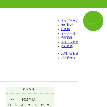
トップページ
物件検索
駐車場
オーナー様へ
売買物件
スタッフ紹介
会社概要
お問い合わせ
ご入居者様
カレンダー
<<
2026年8月
日
月
火
水
木
金
土