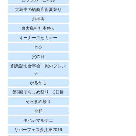
大島中の橋商店街夏祭り
お神輿
東大島神社本祭り
オーナーズセミナー
七夕
父の日
創業記念食事会「俺のフレン
チ」
かるがも
第6回そらまめ祭り 2日目
そらまめ祭り
令和
キハチマルシェ
リバーフェスタ江東2019