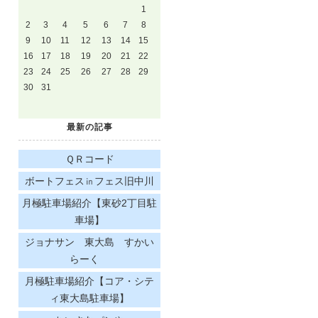
1
2
3
4
5
6
7
8
9
10
11
12
13
14
15
16
17
18
19
20
21
22
23
24
25
26
27
28
29
30
31
最新の記事
ＱＲコード
ボートフェス㏌フェス旧中川
月極駐車場紹介【東砂2丁目駐
車場】
ジョナサン 東大島 すかい
らーく
月極駐車場紹介【コア・シテ
ィ東大島駐車場】