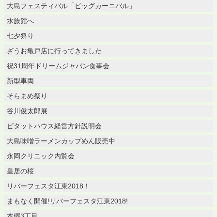
大島フェスティバル「ビッグカーニバル」
水族館へ
七夕祭り
ざうお亀戸店に行ってきました
祝31周年ドリームジャパン食事会
新型車両
そらまめ祭り
谷川俊太郎展
ピタットハウス経営方針説明会
大島味噌ラーメンカップめん販売中
永岡クリニック内覧会
皇居の桜
リバーフェスタ江東2018！
まもなく開催!リバーフェスタ江東2018!
本郷3丁目