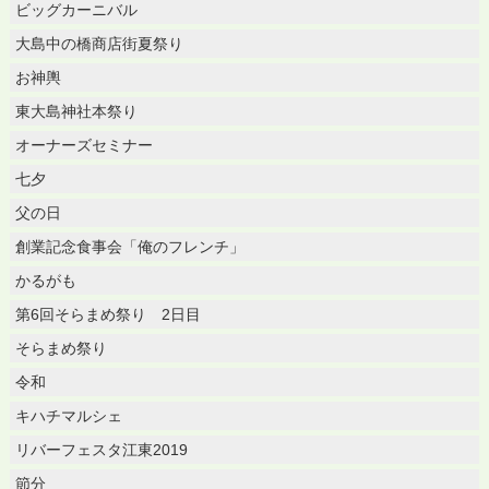
ビッグカーニバル
大島中の橋商店街夏祭り
お神輿
東大島神社本祭り
オーナーズセミナー
七夕
父の日
創業記念食事会「俺のフレンチ」
かるがも
第6回そらまめ祭り 2日目
そらまめ祭り
令和
キハチマルシェ
リバーフェスタ江東2019
節分