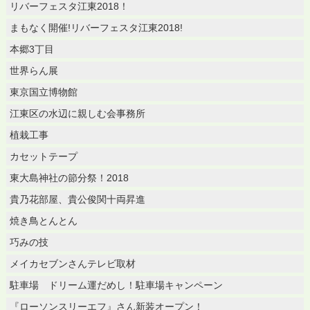
リバーフェスタ江東2018！
まもなく開催!リバーフェスタ江東2018!
本郷3丁目
世界らん展
東京国立博物館
江東区の水辺に親しむ会事務所
植栽工事
カセットテープ
東大島神社の節分祭！2018
貴乃花部屋、貴公俊関十両昇進
焼き鳥とんとん
巧みの技
メイカセブンさんテレビ取材
駐車場 ドリーム運だめし！駐車場キャンペーン
『ローソンスリーエフ』さん新装オープン！