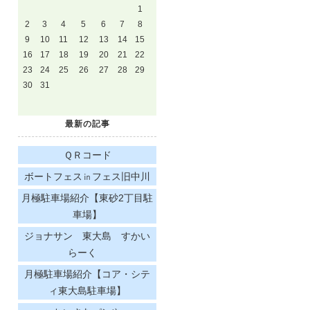
1
2
3
4
5
6
7
8
9
10
11
12
13
14
15
16
17
18
19
20
21
22
23
24
25
26
27
28
29
30
31
最新の記事
ＱＲコード
ボートフェス㏌フェス旧中川
月極駐車場紹介【東砂2丁目駐
車場】
ジョナサン 東大島 すかい
らーく
月極駐車場紹介【コア・シテ
ィ東大島駐車場】