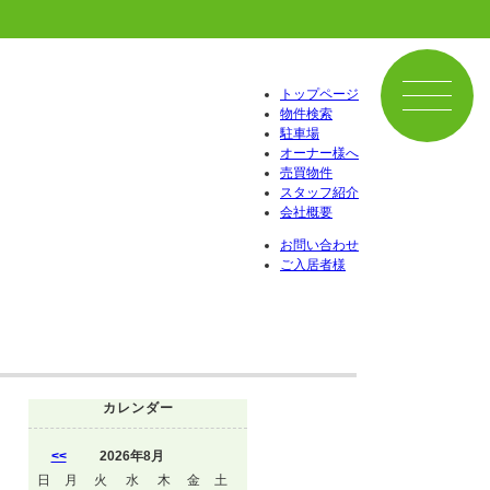
トップページ
物件検索
駐車場
オーナー様へ
売買物件
スタッフ紹介
会社概要
お問い合わせ
ご入居者様
カレンダー
<<
2026年8月
日
月
火
水
木
金
土