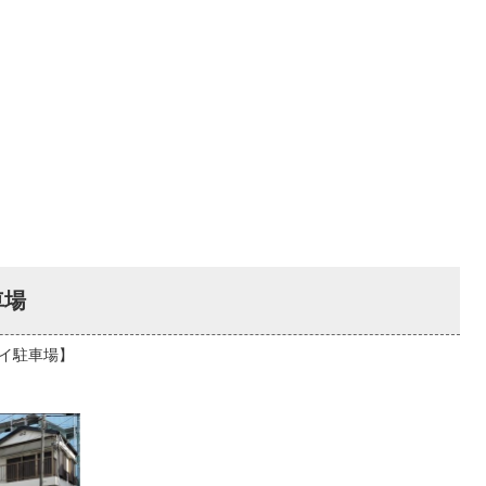
車場
イ駐車場】