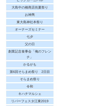
大島中の橋商店街夏祭り
お神輿
東大島神社本祭り
オーナーズセミナー
七夕
父の日
創業記念食事会「俺のフレン
チ」
かるがも
第6回そらまめ祭り 2日目
そらまめ祭り
令和
キハチマルシェ
リバーフェスタ江東2019