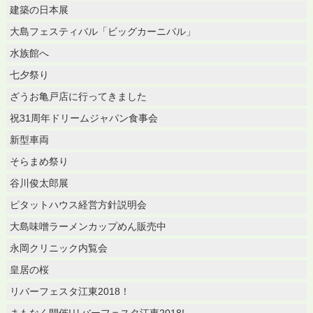
建築の日本展
大島フェスティバル「ビッグカーニバル」
水族館へ
七夕祭り
ざうお亀戸店に行ってきました
祝31周年ドリームジャパン食事会
新型車両
そらまめ祭り
谷川俊太郎展
ピタットハウス経営方針説明会
大島味噌ラーメンカップめん販売中
永岡クリニック内覧会
皇居の桜
リバーフェスタ江東2018！
まもなく開催!リバーフェスタ江東2018!