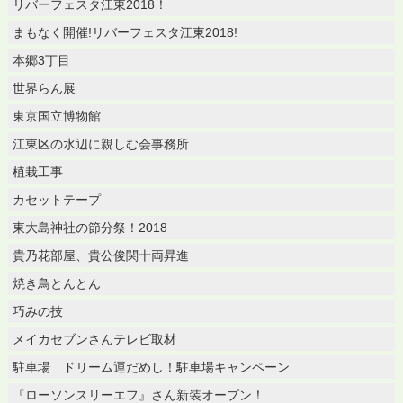
リバーフェスタ江東2018！
まもなく開催!リバーフェスタ江東2018!
本郷3丁目
世界らん展
東京国立博物館
江東区の水辺に親しむ会事務所
植栽工事
カセットテープ
東大島神社の節分祭！2018
貴乃花部屋、貴公俊関十両昇進
焼き鳥とんとん
巧みの技
メイカセブンさんテレビ取材
駐車場 ドリーム運だめし！駐車場キャンペーン
『ローソンスリーエフ』さん新装オープン！