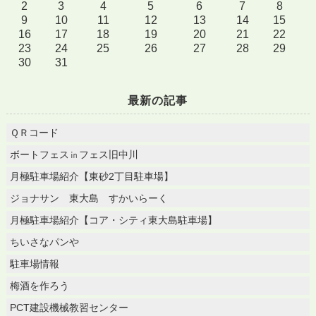
2
3
4
5
6
7
8
9
10
11
12
13
14
15
16
17
18
19
20
21
22
23
24
25
26
27
28
29
30
31
最新の記事
ＱＲコード
ボートフェス㏌フェス旧中川
月極駐車場紹介【東砂2丁目駐車場】
ジョナサン 東大島 すかいらーく
月極駐車場紹介【コア・シティ東大島駐車場】
ちいさなパンや
駐車場情報
梅酒を作ろう
PCT建設機械教習センター