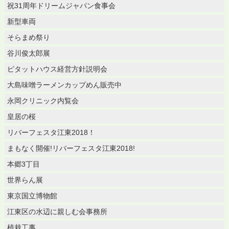
祝31周年ドリームジャパン食事会
新型車両
そらまめ祭り
谷川俊太郎展
ピタットハウス経営方針説明会
大島味噌ラーメンカップめん販売中
永岡クリニック内覧会
皇居の桜
リバーフェスタ江東2018！
まもなく開催!リバーフェスタ江東2018!
本郷3丁目
世界らん展
東京国立博物館
江東区の水辺に親しむ会事務所
植栽工事