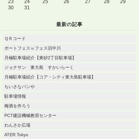
23
24
25
26
27
28
29
30
31
最新の記事
ＱＲコード
ボートフェス㏌フェス旧中川
月極駐車場紹介【東砂2丁目駐車場】
ジョナサン 東大島 すかいらーく
月極駐車場紹介【コア・シティ東大島駐車場】
ちいさなパンや
駐車場情報
梅酒を作ろう
PCT建設機械教習センター
わんさか広場
ATER Tokyo