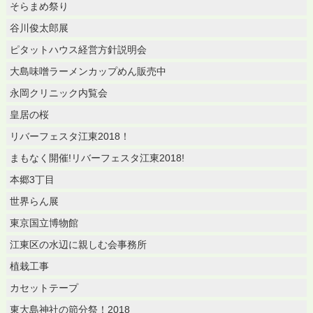
そらまめ祭り
谷川俊太郎展
ピタットハウス経営方針説明会
大島味噌ラーメンカップめん販売中
永岡クリニック内覧会
皇居の桜
リバーフェスタ江東2018！
まもなく開催!リバーフェスタ江東2018!
本郷3丁目
世界らん展
東京国立博物館
江東区の水辺に親しむ会事務所
植栽工事
カセットテープ
東大島神社の節分祭！2018