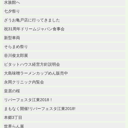
水族館へ
七夕祭り
ざうお亀戸店に行ってきました
祝31周年ドリームジャパン食事会
新型車両
そらまめ祭り
谷川俊太郎展
ピタットハウス経営方針説明会
大島味噌ラーメンカップめん販売中
永岡クリニック内覧会
皇居の桜
リバーフェスタ江東2018！
まもなく開催!リバーフェスタ江東2018!
本郷3丁目
世界らん展