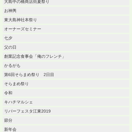
大島中の橋商店街夏祭り
お神輿
東大島神社本祭り
オーナーズセミナー
七夕
父の日
創業記念食事会「俺のフレンチ」
かるがも
第6回そらまめ祭り 2日目
そらまめ祭り
令和
キハチマルシェ
リバーフェスタ江東2019
節分
新年会