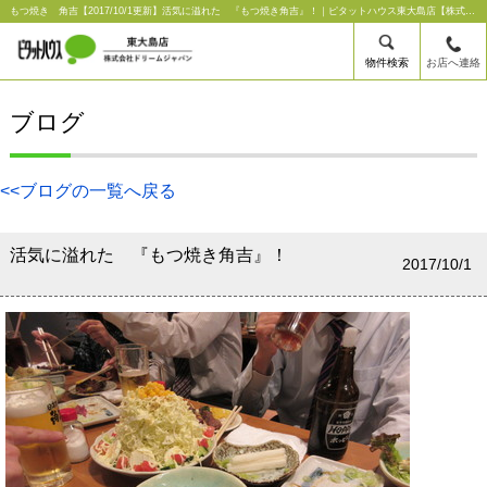
もつ焼き 角吉【2017/10/1更新】活気に溢れた 『もつ焼き角吉』！｜ピタットハウス東大島店【株式会社ドリームジャパン】
物件検索
お店へ連絡
ブログ
<<ブログの一覧へ戻る
活気に溢れた 『もつ焼き角吉』！
2017/10/1