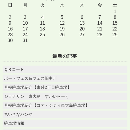
日
月
火
水
木
金
土
1
2
3
4
5
6
7
8
9
10
11
12
13
14
15
16
17
18
19
20
21
22
23
24
25
26
27
28
29
30
31
最新の記事
ＱＲコード
ボートフェス㏌フェス旧中川
月極駐車場紹介【東砂2丁目駐車場】
ジョナサン 東大島 すかいらーく
月極駐車場紹介【コア・シティ東大島駐車場】
ちいさなパンや
駐車場情報