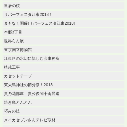
皇居の桜
リバーフェスタ江東2018！
まもなく開催!リバーフェスタ江東2018!
本郷3丁目
世界らん展
東京国立博物館
江東区の水辺に親しむ会事務所
植栽工事
カセットテープ
東大島神社の節分祭！2018
貴乃花部屋、貴公俊関十両昇進
焼き鳥とんとん
巧みの技
メイカセブンさんテレビ取材