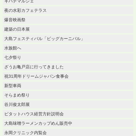
キハチマルシェ
夜の水彩カフェテラス
爆音映画祭
建築の日本展
大島フェスティバル「ビッグカーニバル」
水族館へ
七夕祭り
ざうお亀戸店に行ってきました
祝31周年ドリームジャパン食事会
新型車両
そらまめ祭り
谷川俊太郎展
ピタットハウス経営方針説明会
大島味噌ラーメンカップめん販売中
永岡クリニック内覧会