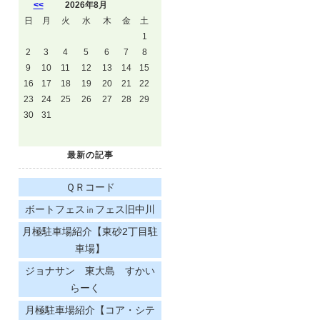
<<
2026年8月
日
月
火
水
木
金
土
1
2
3
4
5
6
7
8
9
10
11
12
13
14
15
16
17
18
19
20
21
22
23
24
25
26
27
28
29
30
31
最新の記事
ＱＲコード
ボートフェス㏌フェス旧中川
月極駐車場紹介【東砂2丁目駐
車場】
ジョナサン 東大島 すかい
らーく
月極駐車場紹介【コア・シテ