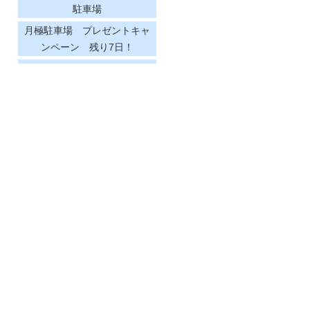
駐車場
月極駐車場 プレゼントキャ
ンペーン 残り7日！
月極駐車場 プレゼントキャ
ンペーン
月極駐車場！年末年始特別価
格！
月極駐車場紹介【ブルージュ
東大島駐車場】
月極駐車場 空き情報！！
エステートピアウイ駐車場
コアシティ東大島駐車場
駐車場空き情報
夏季休業
月極駐車場紹介【 エステート
ピア・ウイ駐車場】