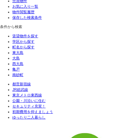
売買物件
お気に入り一覧
物件閲覧履歴
保存した検索条件
条件から検索
賃貸物件を探す
学区から探す
町名から探す
東大島
大島
西大島
亀戸
南砂町
都営新宿線
JR総武線
東京メトロ東西線
公園・川沿いに住む
セキュリティ充実！
初期費用を抑えましょう
ゆったり二人暮らし