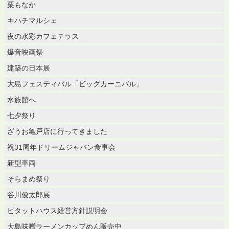
栗もなか
キハチマルシェ
夜の水彩カフェテラス
爆音映画祭
建築の日本展
大島フェスティバル「ビッグカーニバル」
水族館へ
七夕祭り
ざうお亀戸店に行ってきました
祝31周年ドリームジャパン食事会
新型車両
そらまめ祭り
谷川俊太郎展
ピタットハウス経営方針説明会
大島味噌ラーメンカップめん販売中