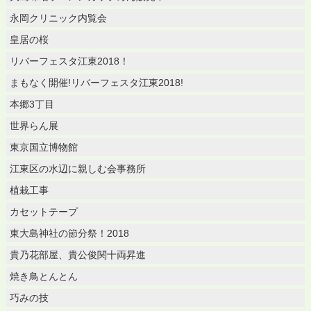
永岡クリニック内覧会
皇居の桜
リバーフェスタ江東2018！
まもなく開催!リバーフェスタ江東2018!
本郷3丁目
世界らん展
東京国立博物館
江東区の水辺に親しむ会事務所
植栽工事
カセットテープ
東大島神社の節分祭！2018
貴乃花部屋、貴公俊関十両昇進
焼き鳥とんとん
巧みの技