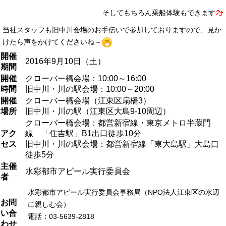
そしてもちろん乗船体験もできます
当社スタッフも旧中川会場のお手伝いで参加しておりますので、見か
けたら声をかけてくださいね～
開催
2016年9月10日（土）
期間
開催
クローバー橋会場：10:00～16:00
時間
旧中川・川の駅会場：10:00～20:00
開催
クローバー橋会場（江東区扇橋3）
場所
旧中川・川の駅（江東区大島9-10周辺）
クローバー橋会場：都営新宿線・東京メトロ半蔵門
アク
線 「住吉駅」B1出口徒歩10分
セス
旧中川・川の駅会場：都営新宿線「東大島駅」大島口
徒歩5分
主催
水彩都市アピール実行委員会
者
水彩都市アピール実行委員会事務局（NPO法人江東区の水辺
お問
に親しむ会）
い合
電話：03-5639-2818
わせ