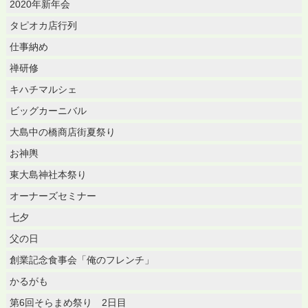
2020年新年会
タピオカ店行列
仕事納め
禅研修
キハチマルシェ
ビッグカーニバル
大島中の橋商店街夏祭り
お神輿
東大島神社本祭り
オーナーズセミナー
七夕
父の日
創業記念食事会「俺のフレンチ」
かるがも
第6回そらまめ祭り 2日目