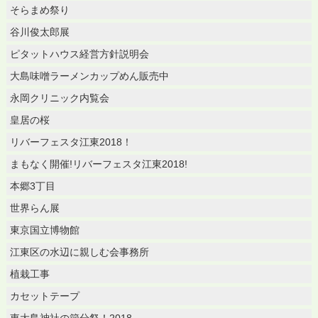
そらまめ祭り
谷川俊太郎展
ピタットハウス経営方針説明会
大島味噌ラーメンカップめん販売中
永岡クリニック内覧会
皇居の桜
リバーフェスタ江東2018！
まもなく開催!リバーフェスタ江東2018!
本郷3丁目
世界らん展
東京国立博物館
江東区の水辺に親しむ会事務所
植栽工事
カセットテープ
東大島神社の節分祭！2018