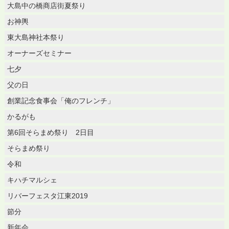
大島中の橋商店街夏祭り
お神輿
東大島神社本祭り
オーナーズセミナー
七夕
父の日
創業記念食事会「俺のフレンチ」
かるがも
第6回そらまめ祭り 2日目
そらまめ祭り
令和
キハチマルシェ
リバーフェスタ江東2019
節分
新年会