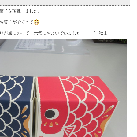
菓子を頂戴しました。
お菓子がでてきて
りが風にのって 元気におよいでいました！！ / 秋山