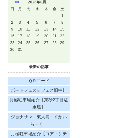
<<
2026年8月
日
月
火
水
木
金
土
1
2
3
4
5
6
7
8
9
10
11
12
13
14
15
16
17
18
19
20
21
22
23
24
25
26
27
28
29
30
31
最新の記事
ＱＲコード
ボートフェス㏌フェス旧中川
月極駐車場紹介【東砂2丁目駐
車場】
ジョナサン 東大島 すかい
らーく
月極駐車場紹介【コア・シテ