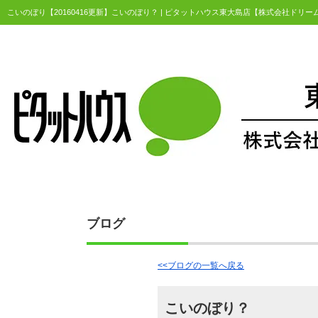
こいのぼり【20160416更新】こいのぼり？ | ピタットハウス東大島店【株式会社ドリ
ブログ
<<ブログの一覧へ戻る
こいのぼり？