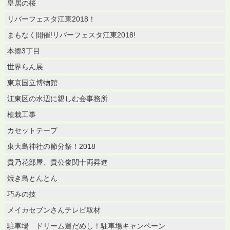
皇居の桜
リバーフェスタ江東2018！
まもなく開催!リバーフェスタ江東2018!
本郷3丁目
世界らん展
東京国立博物館
江東区の水辺に親しむ会事務所
植栽工事
カセットテープ
東大島神社の節分祭！2018
貴乃花部屋、貴公俊関十両昇進
焼き鳥とんとん
巧みの技
メイカセブンさんテレビ取材
駐車場 ドリーム運だめし！駐車場キャンペーン