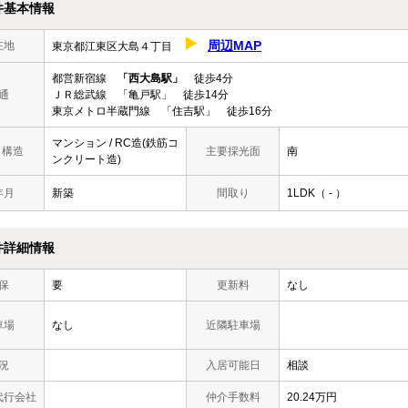
件基本情報
周辺MAP
在地
東京都江東区大島４丁目
都営新宿線
「西大島駅」
徒歩4分
通
ＪＲ総武線 「亀戸駅」 徒歩14分
東京メトロ半蔵門線 「住吉駅」 徒歩16分
マンション / RC造(鉄筋コ
/ 構造
主要採光面
南
ンクリート造)
年月
新築
間取り
1LDK（ - ）
件詳細情報
保
要
更新料
なし
車場
なし
近隣駐車場
況
入居可能日
相談
代行会社
仲介手数料
20.24万円