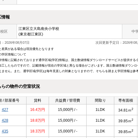
区情報
江東区立大島南央小学校
学校区
中
(東京都江東区)
：2026年08月07日
次回更新予定日：2026年08
と差異がある場合は現況優先となります
の学区情報について
件情報に記載されております通学区域(学区)情報は、国土数値情報ダウンロードサービスが提供する小学
加工したものですので、記載情報が現在の学区域と異なる場合がございます。国土数値情報ダウンロ
えません。また、通学区域(学区)は毎年見直しの対象となりますので、そちらを踏まえ学区情報は参
ちらの物件の空室状況
 / 部屋番号
賃料
共益費 / 管理費
間取り
専有面積
2
427
16.4万円
15,000円 / -
1LDK
34.81ｍ
2
428
18.8万円
15,000円 / -
1LDK
39.85ｍ
2
435
18.3万円
15,000円 / -
1LDK
39.85ｍ