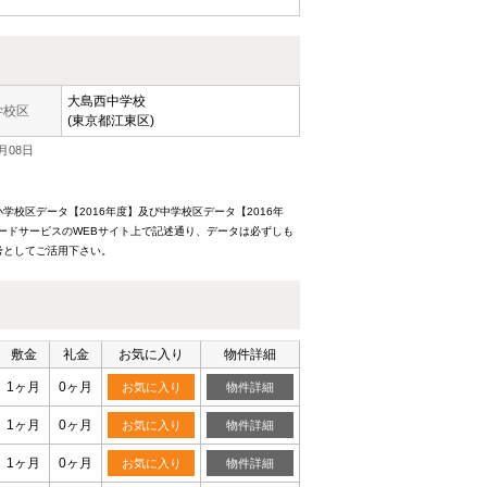
大島西中学校
学校区
(東京都江東区)
月08日
校区データ【2016年度】及び中学校区データ【2016年
ードサービスのWEBサイト上で記述通り、データは必ずしも
考としてご活用下さい。
敷金
礼金
お気に入り
物件詳細
1ヶ月
0ヶ月
お気に入り
物件詳細
1ヶ月
0ヶ月
お気に入り
物件詳細
1ヶ月
0ヶ月
お気に入り
物件詳細