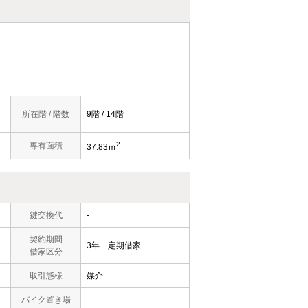
所在階 / 階数
9階 / 14階
2
専有面積
37.83ｍ
鍵交換代
-
契約期間
3年 定期借家
借家区分
取引態様
媒介
バイク置き場