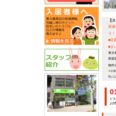
【ス
新築
り！
■定
■ま
東京
新築
物件の
※お部
気にな
0
ピタ
お問