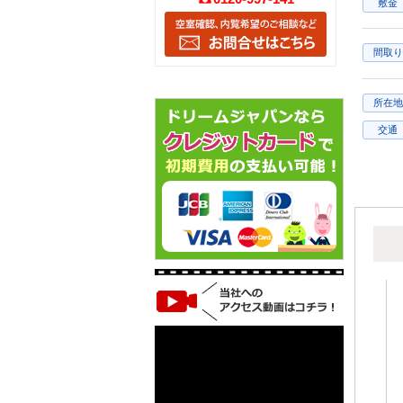
敷金
間取り
所在地
交通