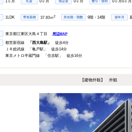
1ヶ月
0ヶ月
0ヶ月
0ヶ月0ヶ月
礼金
保証金
敷引・償却
2
1LDK
9階・14階
専有面積
所在階・階数
築年月
37.83ｍ
東京都江東区大島４丁目
周辺MAP
都営新宿線
「西大島駅」
徒歩4分
ＪＲ総武線 「亀戸駅」 徒歩14分
東京メトロ半蔵門線 「住吉駅」 徒歩16分
【建物外観】 外観