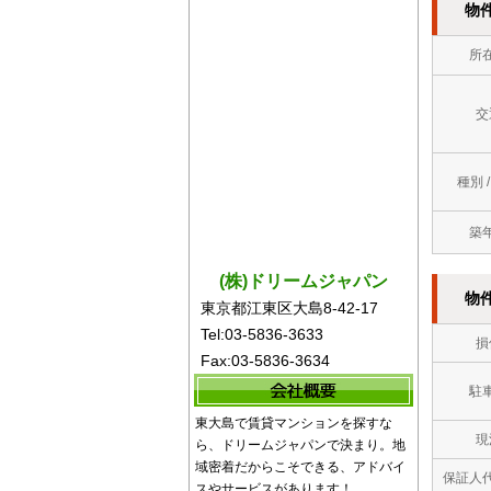
物
所
交
種別 
築
(株)ドリームジャパン
物
東京都江東区大島8-42-17
Tel:03-5836-3633
損
Fax:03-5836-3634
駐
東大島で賃貸マンションを探すな
現
ら、ドリームジャパンで決まり。地
域密着だからこそできる、アドバイ
保証人
スやサービスがあります！