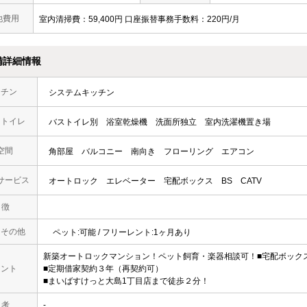
他費用
室内清掃費：59,400円 口座振替事務手数料：220円/月
備詳細情報
ッチン
システムキッチン
・トイレ
バストイレ別
浴室乾燥機
洗面所独立
室内洗濯機置き場
空間
角部屋
バルコニー
南向き
フローリング
エアコン
サービス
オートロック
エレベーター
宅配ボックス
BS
CATV
 徴
・その他
ペット:可能 / フリーレント:1ヶ月あり
新築オートロックマンション！ペット飼育・楽器相談可！■宅配ボック
メント
■定期借家契約３年（再契約可）
■まいばすけっと大島1丁目店まで徒歩２分！
 考
-