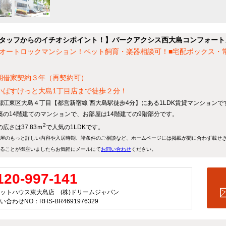
タッフからのイチオシポイント！】パークアクシス西大島コンフォート
オートロックマンション！ペット飼育・楽器相談可！■宅配ボックス・
期借家契約３年（再契約可）
いばすけっと大島1丁目店まで徒歩２分！
都江東区大島４丁目【都営新宿線 西大島駅徒歩4分】にある1LDK賃貸マンションで
築の14階建てのマンションで、お部屋は14階建ての9階部分です。
2
広さは37.83ｍ
で人気の1LDKです。
屋のもっと詳しい内容や入居時期、諸条件のご相談など、ホームページには掲載が間に合わず載せ
ることが御座いましたらお気軽にメールにて
お問い合わせ
ください。
120-997-141
ットハウス東大島店 (株)ドリームジャパン
い合わせNO：RHS-BR4691976329