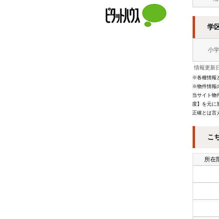
学
小
情報更新日
※各種情報
※物件情報
当サイト物
度】を元に
正確とは言
こ
所在階