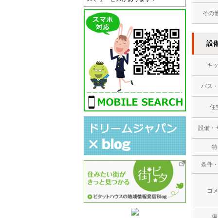
その
設
キ
バス
住
設備・
特
条件
コ
備