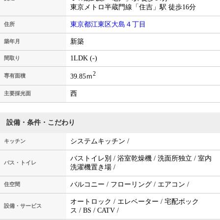
東京メトロ半蔵門線「住吉」駅 徒歩16分
東京都江東区大島４丁目
住所
新築
築年月
1LDK (-)
間取り
2
39.85ｍ
専有面積
西
主要採光面
設備・条件・こだわり
システムキッチン /
キッチン
バストイレ別 / 浴室乾燥機 / 洗面所独立 / 室内
バス・トイレ
洗濯機置き場 /
バルコニー / フローリング / エアコン /
住空間
オートロック / エレベーター / 宅配ボック
設備・サービス
ス / BS / CATV /