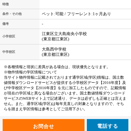
特徴
ペット:可能 / フリーレント:1ヶ月あり
条件・その他
-
備考
江東区立大島南央小学校
小学校区
(東京都江東区)
大島西中学校
中学校区
(東京都江東区)
※各種情報と現状に差異がある場合は、現状優先となります。
※物件情報の学区情報について
当サイト物件情報に記載されております通学区域(学区)情報は、国土数
値情報ダウンロードサービスが提供する小学校区データ【2016年度】及
び中学校区データ【2016年度】を元に加工したものですので、記載情報
が現在の学区域と異なる場合がございます。国土数値情報ダウンロード
サービスのWEBサイト上で記述通り、データは必ずしも正確とは言えま
せん。また、通学区域(学区)は毎年見直しの対象となりますので、そち
らを踏まえ学区情報は参考としてご活用下さい。
電話する