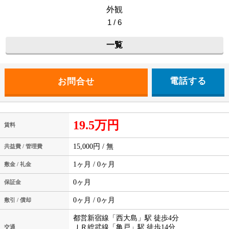
外観
1 / 6
一覧
電話する
19.5万円
賃料
15,000円 / 無
共益費 / 管理費
1ヶ月 / 0ヶ月
敷金 / 礼金
0ヶ月
保証金
0ヶ月 / 0ヶ月
敷引 / 償却
都営新宿線「西大島」駅 徒歩4分
ＪＲ総武線「亀戸」駅 徒歩14分
交通