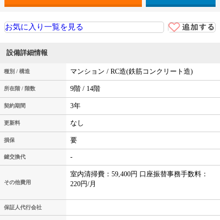
お気に入り一覧を見る
設備詳細情報
マンション / RC造(鉄筋コンクリート造)
種別 / 構造
9階 / 14階
所在階 / 階数
3年
契約期間
なし
更新料
要
損保
-
鍵交換代
室内清掃費：59,400円 口座振替事務手数料：
その他費用
220円/月
保証人代行会社