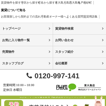
賃貸物件を探す
学区から探す
町名から探す
東大島
大島
西大島
亀戸
南砂町
賃貸について知る
お部屋探しから契約までの流れ
不動産オーナー様へ
よくある質問
賃貸用語集
トップページ
賃貸物件検索
お気に入り物件一覧
お問い合わせ
売買物件
スタッフ紹介
スタッフブログ
会社概要
0120-997-141
営業時間 10:00～18:00
定休日 水曜日
©ピタットハウス東大島店【株式会社ドリームジャパン】