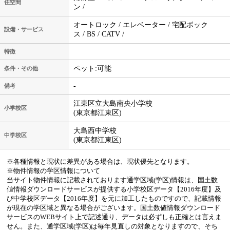
住空間
ン /
オートロック / エレベーター / 宅配ボック
設備・サービス
ス / BS / CATV /
特徴
ペット:可能
条件・その他
-
備考
江東区立大島南央小学校
小学校区
(東京都江東区)
大島西中学校
中学校区
(東京都江東区)
※各種情報と現状に差異がある場合は、現状優先となります。
※物件情報の学区情報について
当サイト物件情報に記載されております通学区域(学区)情報は、国土数
値情報ダウンロードサービスが提供する小学校区データ【2016年度】及
び中学校区データ【2016年度】を元に加工したものですので、記載情報
が現在の学区域と異なる場合がございます。国土数値情報ダウンロード
サービスのWEBサイト上で記述通り、データは必ずしも正確とは言えま
せん。また、通学区域(学区)は毎年見直しの対象となりますので、そち