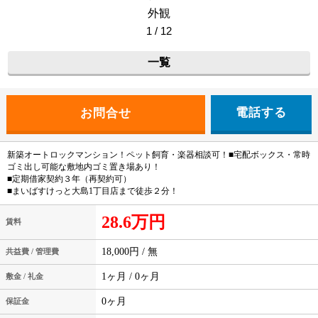
外観
1 / 12
一覧
電話する
新築オートロックマンション！ペット飼育・楽器相談可！■宅配ボックス・常時
ゴミ出し可能な敷地内ゴミ置き場あり！
■定期借家契約３年（再契約可）
■まいばすけっと大島1丁目店まで徒歩２分！
28.6万円
賃料
18,000円 / 無
共益費 / 管理費
1ヶ月 / 0ヶ月
敷金 / 礼金
0ヶ月
保証金