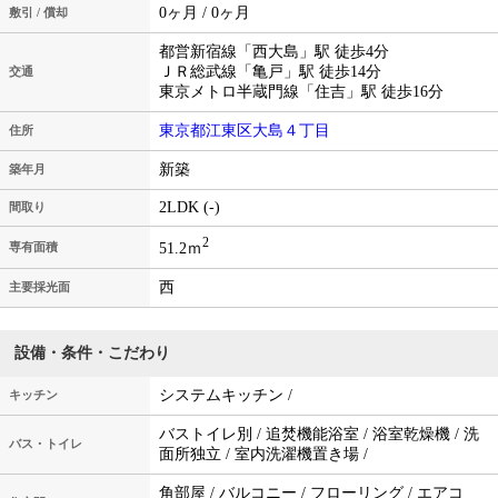
0ヶ月 / 0ヶ月
敷引 / 償却
都営新宿線「西大島」駅 徒歩4分
ＪＲ総武線「亀戸」駅 徒歩14分
交通
東京メトロ半蔵門線「住吉」駅 徒歩16分
東京都江東区大島４丁目
住所
新築
築年月
2LDK (-)
間取り
2
51.2ｍ
専有面積
西
主要採光面
設備・条件・こだわり
システムキッチン /
キッチン
バストイレ別 / 追焚機能浴室 / 浴室乾燥機 / 洗
バス・トイレ
面所独立 / 室内洗濯機置き場 /
角部屋 / バルコニー / フローリング / エアコ