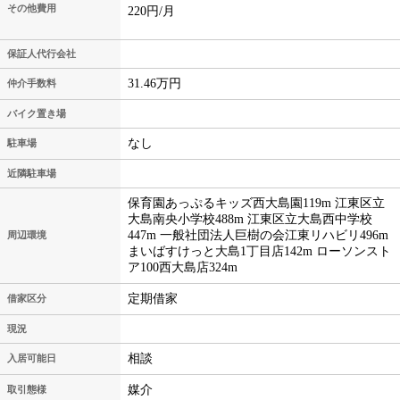
その他費用
220円/月
保証人代行会社
31.46万円
仲介手数料
バイク置き場
なし
駐車場
近隣駐車場
保育園あっぷるキッズ西大島園119m 江東区立
大島南央小学校488m 江東区立大島西中学校
447m 一般社団法人巨樹の会江東リハビリ496m
周辺環境
まいばすけっと大島1丁目店142m ローソンスト
ア100西大島店324m
定期借家
借家区分
現況
相談
入居可能日
媒介
取引態様