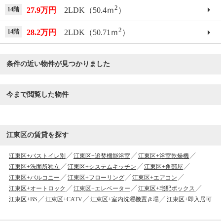
2
14階
27.9万円
2LDK（50.4ｍ
）
2
14階
28.2万円
2LDK（50.71ｍ
）
条件の近い物件が見つかりました
今まで閲覧した物件
江東区の賃貸を探す
江東区+バストイレ別
江東区+追焚機能浴室
江東区+浴室乾燥機
江東区+洗面所独立
江東区+システムキッチン
江東区+角部屋
江東区+バルコニー
江東区+フローリング
江東区+エアコン
江東区+オートロック
江東区+エレベーター
江東区+宅配ボックス
江東区+BS
江東区+CATV
江東区+室内洗濯機置き場
江東区+即入居可