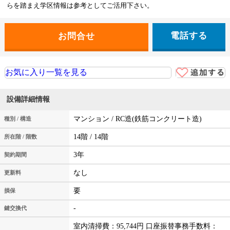
らを踏まえ学区情報は参考としてご活用下さい。
電話する
お気に入り一覧を見る
設備詳細情報
マンション / RC造(鉄筋コンクリート造)
種別 / 構造
14階 / 14階
所在階 / 階数
3年
契約期間
なし
更新料
要
損保
-
鍵交換代
室内清掃費：95,744円 口座振替事務手数料：