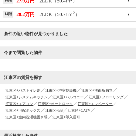
14階
27.9万円
2LDK（50.4ｍ
）
2
14階
28.2万円
2LDK（50.71ｍ
）
条件の近い物件が見つかりました
今まで閲覧した物件
江東区の賃貸を探す
江東区+バストイレ別
江東区+浴室乾燥機
江東区+洗面所独立
江東区+システムキッチン
江東区+バルコニー
江東区+フローリング
江東区+エアコン
江東区+オートロック
江東区+エレベーター
江東区+宅配ボックス
江東区+BS
江東区+CATV
江東区+室内洗濯機置き場
江東区+即入居可
最近検索した条件