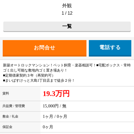
外観
1 / 12
一覧
電話する
新築オートロックマンション！ペット飼育・楽器相談可！■宅配ボックス・常時
ゴミ出し可能な敷地内ゴミ置き場あり！
■定期借家契約３年（再契約可）
■まいばすけっと大島1丁目店まで徒歩２分！
19.3万円
賃料
15,000円 / 無
共益費 / 管理費
1ヶ月 / 0ヶ月
敷金 / 礼金
0ヶ月
保証金