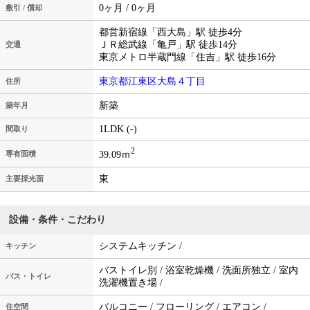
0ヶ月 / 0ヶ月
敷引 / 償却
都営新宿線「西大島」駅 徒歩4分
ＪＲ総武線「亀戸」駅 徒歩14分
交通
東京メトロ半蔵門線「住吉」駅 徒歩16分
東京都江東区大島４丁目
住所
新築
築年月
1LDK (-)
間取り
2
39.09ｍ
専有面積
東
主要採光面
設備・条件・こだわり
システムキッチン /
キッチン
バストイレ別 / 浴室乾燥機 / 洗面所独立 / 室内
バス・トイレ
洗濯機置き場 /
バルコニー / フローリング / エアコン /
住空間