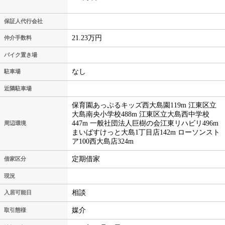
保証人代行会社
21.23万円
仲介手数料
バイク置き場
なし
駐車場
近隣駐車場
保育園あっぷるキッズ西大島園119m 江東区立
大島南央小学校488m 江東区立大島西中学校
447m 一般社団法人巨樹の会江東リハビリ496m
周辺環境
まいばすけっと大島1丁目店142m ローソンスト
ア100西大島店324m
定期借家
借家区分
現況
相談
入居可能日
媒介
取引態様