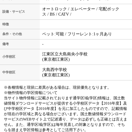
オートロック / エレベーター / 宅配ボック
設備・サービス
ス / BS / CATV /
特徴
ペット:可能 / フリーレント:1ヶ月あり
条件・その他
-
備考
江東区立大島南央小学校
小学校区
(東京都江東区)
大島西中学校
中学校区
(東京都江東区)
※各種情報と現状に差異がある場合は、現状優先となります。
※物件情報の学区情報について
当サイト物件情報に記載されております通学区域(学区)情報は、国土数
値情報ダウンロードサービスが提供する小学校区データ【2016年度】及
び中学校区データ【2016年度】を元に加工したものですので、記載情報
が現在の学区域と異なる場合がございます。国土数値情報ダウンロード
サービスのWEBサイト上で記述通り、データは必ずしも正確とは言えま
せん。また、通学区域(学区)は毎年見直しの対象となりますので、そち
らを踏まえ学区情報は参考としてご活用下さい。