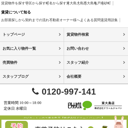
賃貸物件を探す
学区から探す
町名から探す
東大島
大島
西大島
亀戸
南砂町
賃貸について知る
お部屋探しから契約までの流れ
不動産オーナー様へ
よくある質問
賃貸用語集
トップページ
賃貸物件検索
お気に入り物件一覧
お問い合わせ
売買物件
スタッフ紹介
スタッフブログ
会社概要
0120-997-141
営業時間 10:00～18:00
定休日 水曜日
©ピタットハウス東大島店【株式会社ドリームジャパン】