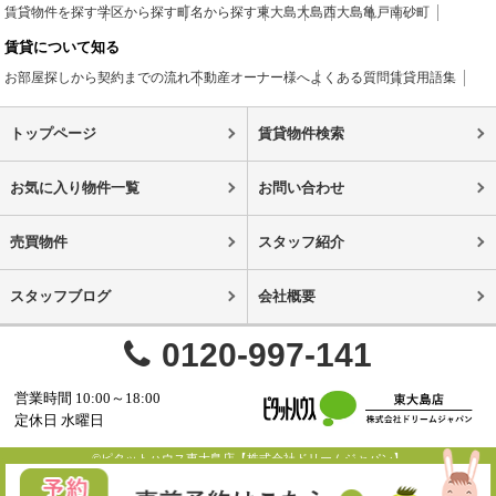
賃貸物件を探す
学区から探す
町名から探す
東大島
大島
西大島
亀戸
南砂町
賃貸について知る
お部屋探しから契約までの流れ
不動産オーナー様へ
よくある質問
賃貸用語集
トップページ
賃貸物件検索
お気に入り物件一覧
お問い合わせ
売買物件
スタッフ紹介
スタッフブログ
会社概要
0120-997-141
営業時間 10:00～18:00
定休日 水曜日
©ピタットハウス東大島店【株式会社ドリームジャパン】