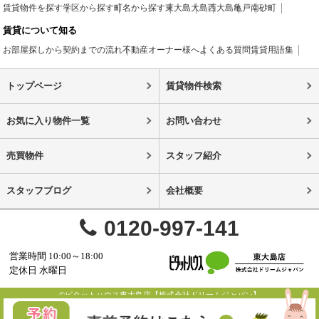
賃貸物件を探す
学区から探す
町名から探す
東大島
大島
西大島
亀戸
南砂町
賃貸について知る
お部屋探しから契約までの流れ
不動産オーナー様へ
よくある質問
賃貸用語集
トップページ
賃貸物件検索
お気に入り物件一覧
お問い合わせ
売買物件
スタッフ紹介
スタッフブログ
会社概要
0120-997-141
営業時間 10:00～18:00
定休日 水曜日
©ピタットハウス東大島店【株式会社ドリームジャパン】