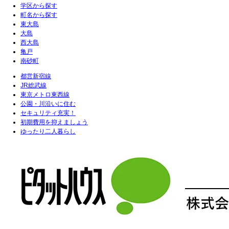
学区から探す
町名から探す
東大島
大島
西大島
亀戸
南砂町
都営新宿線
JR総武線
東京メトロ東西線
公園・川沿いに住む
セキュリティ充実！
初期費用を抑えましょう
ゆったり二人暮らし