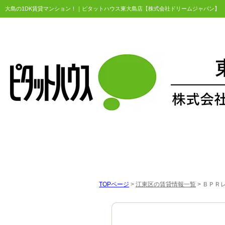
大島の1DK賃貸マンション！｜ピタットハウス東大島店【株式会社ドリームジャパン】
TOPページ
>
江東区の賃貸情報一覧
>
ＢＰＲレ