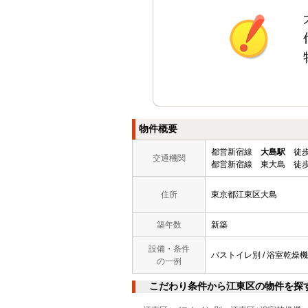
物件概要
都営新宿線
大島駅
徒歩
交通機関
都営新宿線 東大島 徒歩
住所
東京都江東区大島
築年数
新築
設備・条件
バストイレ別 / 浴室乾燥機 
の一例
こだわり条件から江東区の物件を探