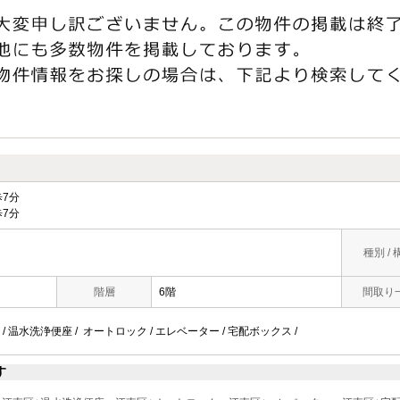
7分
7分
種別 / 
階層
6階
間取り
/ 温水洗浄便座 / オートロック / エレベーター / 宅配ボックス /
す