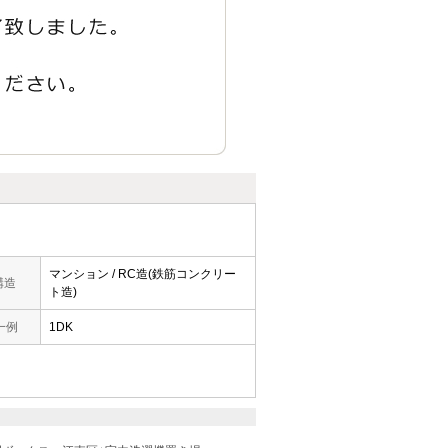
マンション / RC造(鉄筋コンクリー
構造
ト造)
一例
1DK