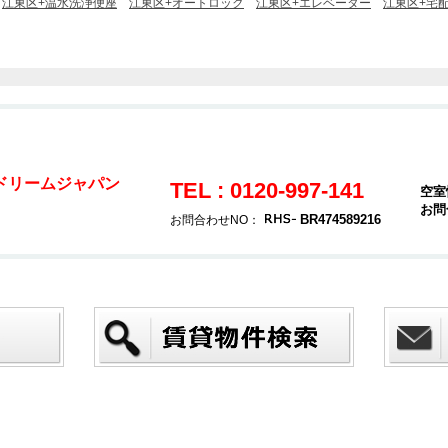
江東区+温水洗浄便座
江東区+オートロック
江東区+エレベーター
江東区+宅
ドリームジャパン
TEL : 0120-997-141
空室
お問
号
BR474589216
お問合わせNO：