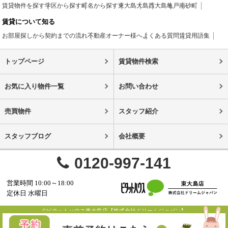
賃貸物件を探す
学区から探す
町名から探す
東大島
大島
西大島
亀戸
南砂町
賃貸について知る
お部屋探しから契約までの流れ
不動産オーナー様へ
よくある質問
賃貸用語集
トップページ
賃貸物件検索
お気に入り物件一覧
お問い合わせ
売買物件
スタッフ紹介
スタッフブログ
会社概要
0120-997-141
営業時間 10:00～18:00
定休日 水曜日
©ピタットハウス東大島店【株式会社ドリームジャパン】