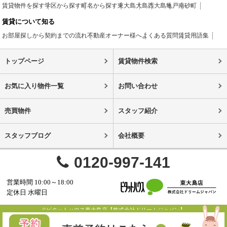
賃貸物件を探す
学区から探す
町名から探す
東大島
大島
西大島
亀戸
南砂町
賃貸について知る
お部屋探しから契約までの流れ
不動産オーナー様へ
よくある質問
賃貸用語集
トップページ
賃貸物件検索
お気に入り物件一覧
お問い合わせ
売買物件
スタッフ紹介
スタッフブログ
会社概要
0120-997-141
営業時間 10:00～18:00
定休日 水曜日
©ピタットハウス東大島店【株式会社ドリームジャパン】