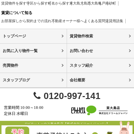
賃貸物件を探す
学区から探す
町名から探す
東大島
大島
西大島
亀戸
南砂町
賃貸について知る
お部屋探しから契約までの流れ
不動産オーナー様へ
よくある質問
賃貸用語集
トップページ
賃貸物件検索
お気に入り物件一覧
お問い合わせ
売買物件
スタッフ紹介
スタッフブログ
会社概要
0120-997-141
営業時間 10:00～18:00
定休日 水曜日
©ピタットハウス東大島店【株式会社ドリームジャパン】