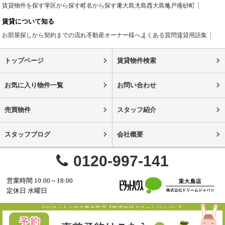
賃貸物件を探す
学区から探す
町名から探す
東大島
大島
西大島
亀戸
南砂町
賃貸について知る
お部屋探しから契約までの流れ
不動産オーナー様へ
よくある質問
賃貸用語集
トップページ
賃貸物件検索
お気に入り物件一覧
お問い合わせ
売買物件
スタッフ紹介
スタッフブログ
会社概要
0120-997-141
営業時間 10:00～18:00
定休日 水曜日
©ピタットハウス東大島店【株式会社ドリームジャパン】