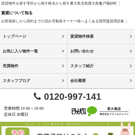
賃貸物件を探す
学区から探す
町名から探す
東大島
大島
西大島
亀戸
南砂町
賃貸について知る
お部屋探しから契約までの流れ
不動産オーナー様へ
よくある質問
賃貸用語集
トップページ
賃貸物件検索
お気に入り物件一覧
お問い合わせ
売買物件
スタッフ紹介
スタッフブログ
会社概要
0120-997-141
営業時間 10:00～18:00
定休日 水曜日
©ピタットハウス東大島店【株式会社ドリームジャパン】