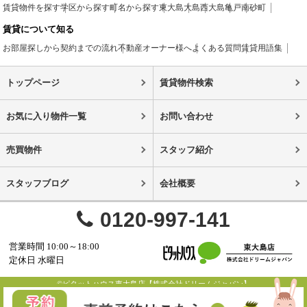
賃貸物件を探す
学区から探す
町名から探す
東大島
大島
西大島
亀戸
南砂町
賃貸について知る
お部屋探しから契約までの流れ
不動産オーナー様へ
よくある質問
賃貸用語集
トップページ
賃貸物件検索
お気に入り物件一覧
お問い合わせ
売買物件
スタッフ紹介
スタッフブログ
会社概要
0120-997-141
営業時間 10:00～18:00
定休日 水曜日
©ピタットハウス東大島店【株式会社ドリームジャパン】