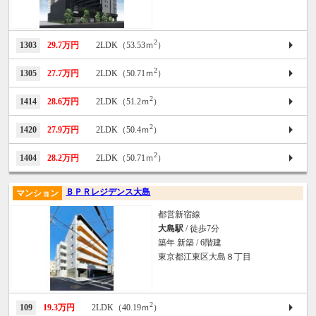
2
1303
29.7万円
2LDK（53.53ｍ
）
2
1305
27.7万円
2LDK（50.71ｍ
）
2
1414
28.6万円
2LDK（51.2ｍ
）
2
1420
27.9万円
2LDK（50.4ｍ
）
2
1404
28.2万円
2LDK（50.71ｍ
）
ＢＰＲレジデンス大島
マンション
都営新宿線
大島駅
/ 徒歩7分
築年 新築 / 6階建
東京都江東区大島８丁目
2
109
19.3万円
2LDK（40.19ｍ
）