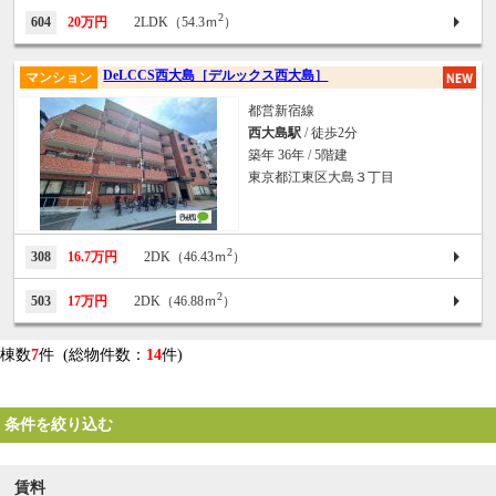
2
604
20万円
2LDK（54.3ｍ
）
DeLCCS西大島［デルックス西大島］
マンション
都営新宿線
西大島駅
/ 徒歩2分
築年 36年 / 5階建
東京都江東区大島３丁目
2
308
16.7万円
2DK（46.43ｍ
）
2
503
17万円
2DK（46.88ｍ
）
棟数
7
件 (総物件数：
14
件)
条件を絞り込む
賃料