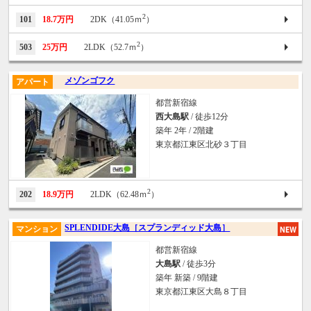
2
101
18.7万円
2DK（41.05ｍ
）
2
503
25万円
2LDK（52.7ｍ
）
メゾンゴフク
アパート
都営新宿線
西大島駅
/ 徒歩12分
築年 2年 / 2階建
東京都江東区北砂３丁目
2
202
18.9万円
2LDK（62.48ｍ
）
SPLENDIDE大島［スプランディッド大島］
マンション
都営新宿線
大島駅
/ 徒歩3分
築年 新築 / 9階建
東京都江東区大島８丁目