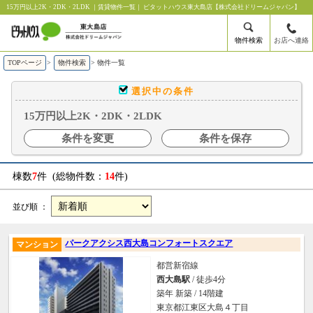
15万円以上2K・2DK・2LDK ｜賃貸物件一覧｜ ピタットハウス東大島店【株式会社ドリームジャパン】
物件検索
お店へ連絡
TOPページ
>
物件検索
>
物件一覧
選択中の条件
15万円以上2K・2DK・2LDK
条件を変更
条件を保存
棟数
7
件 (総物件数：
14
件)
並び順 ：
パークアクシス西大島コンフォートスクエア
マンション
都営新宿線
西大島駅
/ 徒歩4分
築年 新築 / 14階建
東京都江東区大島４丁目