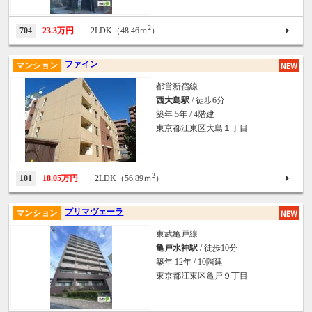
2
704
23.3万円
2LDK（48.46ｍ
）
ファイン
マンション
都営新宿線
西大島駅
/ 徒歩6分
築年 5年 / 4階建
東京都江東区大島１丁目
2
101
18.05万円
2LDK（56.89ｍ
）
プリマヴェーラ
マンション
東武亀戸線
亀戸水神駅
/ 徒歩10分
築年 12年 / 10階建
東京都江東区亀戸９丁目