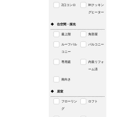
2口コンロ
IHクッキン
グヒーター
◆ 住空間・採光
最上階
角部屋
ルーフバル
バルコニー
コニー
専用庭
内装リフォ
ーム済
南向き
◆ 居室
フローリン
ロフト
グ