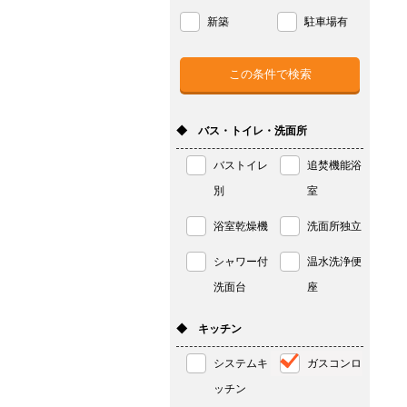
新築
駐車場有
◆ バス・トイレ・洗面所
バストイレ
追焚機能浴
別
室
浴室乾燥機
洗面所独立
シャワー付
温水洗浄便
洗面台
座
◆ キッチン
システムキ
ガスコンロ
ッチン