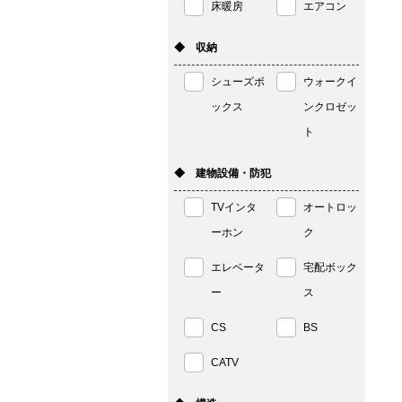
床暖房
エアコン
◆ 収納
シューズボ
ウォークイ
ックス
ンクロゼッ
ト
◆ 建物設備・防犯
TVインタ
オートロッ
ーホン
ク
エレベータ
宅配ボック
ー
ス
CS
BS
CATV