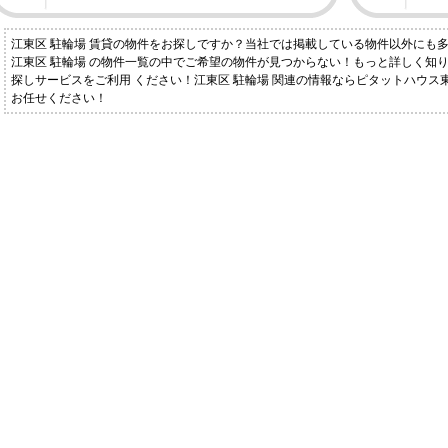
江東区 駐輪場 賃貸の物件をお探しですか？当社では掲載している物件以外にも
江東区 駐輪場 の物件一覧の中でご希望の物件が見つからない！もっと詳しく知
探しサービスをご利用 ください！江東区 駐輪場 関連の情報ならピタットハウ
お任せください！