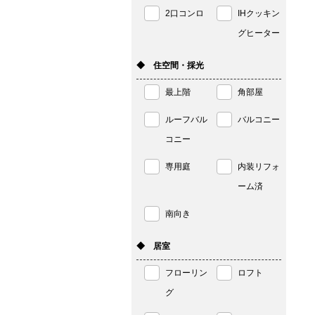
2口コンロ
IHクッキン
グヒーター
◆ 住空間・採光
最上階
角部屋
ルーフバル
バルコニー
コニー
専用庭
内装リフォ
ーム済
南向き
◆ 居室
フローリン
ロフト
グ