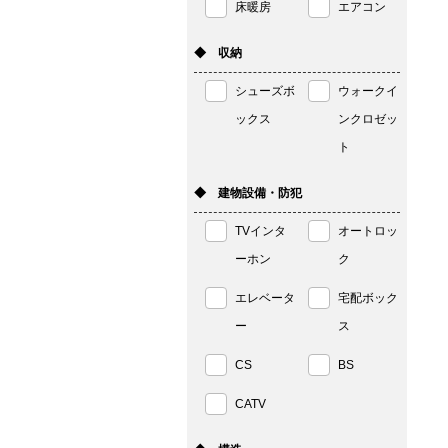
床暖房
エアコン
◆ 収納
シューズボ
ウォークイ
ックス
ンクロゼッ
ト
◆ 建物設備・防犯
TVインタ
オートロッ
ーホン
ク
エレベータ
宅配ボック
ー
ス
CS
BS
CATV