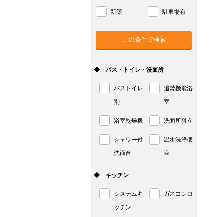
新築
駐車場有
◆ バス・トイレ・洗面所
バストイレ
追焚機能浴
別
室
浴室乾燥機
洗面所独立
シャワー付
温水洗浄便
洗面台
座
◆ キッチン
システムキ
ガスコンロ
ッチン