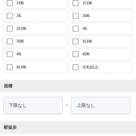
1DK
1LDK
2K
2DK
2LDK
3K
3DK
3LDK
4K
4DK
4LDK
それ以上
面積
～
駅徒歩