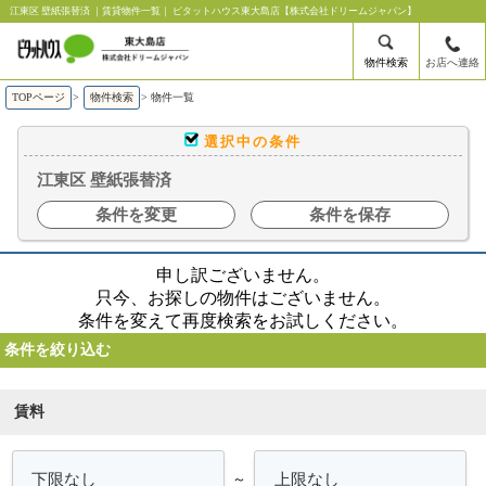
江東区 壁紙張替済 ｜賃貸物件一覧｜ ピタットハウス東大島店【株式会社ドリームジャパン】
物件検索
お店へ連絡
TOPページ
>
物件検索
>
物件一覧
選択中の条件
江東区 壁紙張替済
条件を変更
条件を保存
申し訳ございません。
只今、お探しの物件はございません。
条件を変えて再度検索をお試しください。
条件を絞り込む
賃料
～