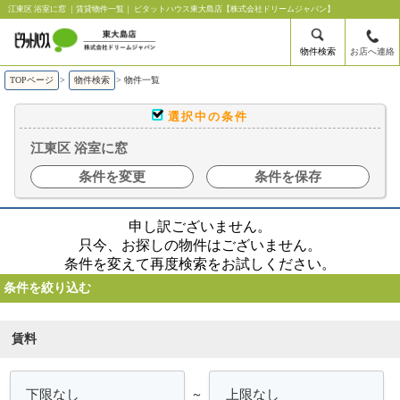
江東区 浴室に窓 ｜賃貸物件一覧｜ ピタットハウス東大島店【株式会社ドリームジャパン】
物件検索
お店へ連絡
TOPページ
>
物件検索
>
物件一覧
選択中の条件
江東区 浴室に窓
条件を変更
条件を保存
申し訳ございません。
只今、お探しの物件はございません。
条件を変えて再度検索をお試しください。
条件を絞り込む
賃料
～