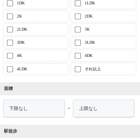
1DK
1LDK
2K
2DK
2LDK
3K
3DK
3LDK
4K
4DK
4LDK
それ以上
面積
～
駅徒歩