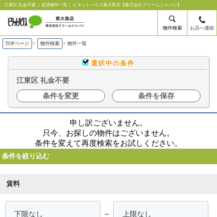
江東区 礼金不要 ｜賃貸物件一覧｜ ピタットハウス東大島店【株式会社ドリームジャパン】
物件検索
お店へ連絡
TOPページ
>
物件検索
>
物件一覧
選択中の条件
江東区 礼金不要
条件を変更
条件を保存
申し訳ございません。
只今、お探しの物件はございません。
条件を変えて再度検索をお試しください。
条件を絞り込む
賃料
～