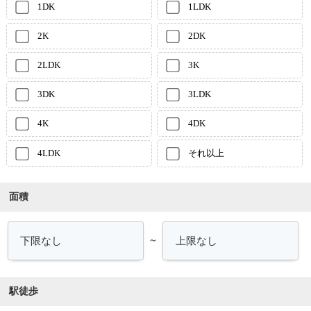
1DK
1LDK
2K
2DK
2LDK
3K
3DK
3LDK
4K
4DK
4LDK
それ以上
面積
～
駅徒歩