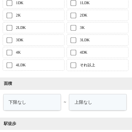
1DK
1LDK
2K
2DK
2LDK
3K
3DK
3LDK
4K
4DK
4LDK
それ以上
面積
～
駅徒歩