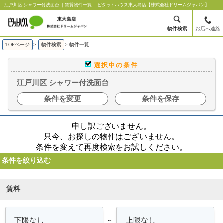
江戸川区 シャワー付洗面台 ｜賃貸物件一覧｜ ピタットハウス東大島店【株式会社ドリームジャパン】
物件検索
お店へ連絡
TOPページ
>
物件検索
>
物件一覧
選択中の条件
江戸川区 シャワー付洗面台
条件を変更
条件を保存
申し訳ございません。
只今、お探しの物件はございません。
条件を変えて再度検索をお試しください。
条件を絞り込む
賃料
～